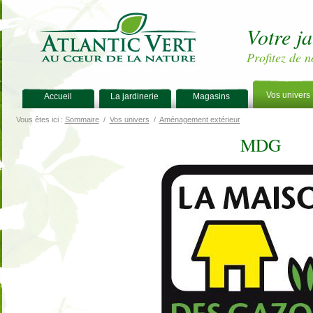
Votre j
Profitez de n
Vos univers
Accueil
La jardinerie
Magasins
Vous êtes ici :
Sommaire
/
Vos univers
/
Aménagement extérieur
MDG