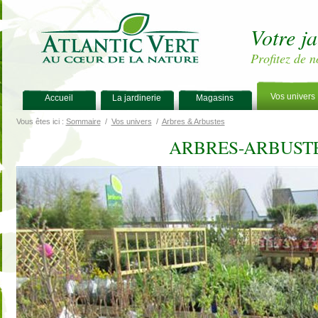
Votre j
Profitez de n
Vos univers
Accueil
La jardinerie
Magasins
Vous êtes ici :
Sommaire
/
Vos univers
/
Arbres & Arbustes
ARBRES-ARBUSTE