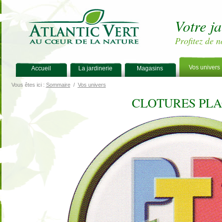
Votre j
Profitez de n
Vos univers
Accueil
La jardinerie
Magasins
Vous êtes ici :
Sommaire
/
Vos univers
CLOTURES PL