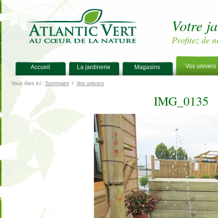
Votre j
Profitez de n
Vos univers
Accueil
La jardinerie
Magasins
Vous êtes ici :
Sommaire
/
Vos univers
IMG_0135