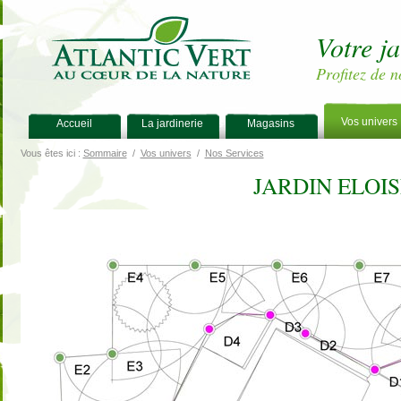
Votre j
Profitez de n
Vos univers
Accueil
La jardinerie
Magasins
Vous êtes ici :
Sommaire
/
Vos univers
/
Nos Services
JARDIN ELOI