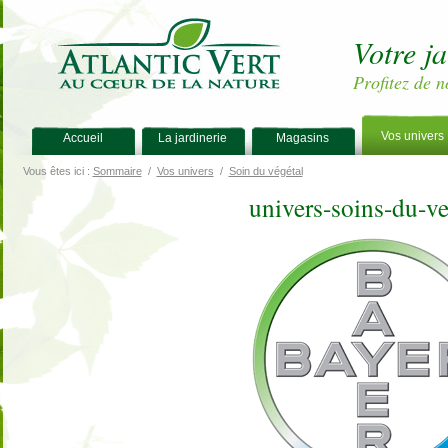
Votre j
Profitez de n
Vos univers
Accueil
La jardinerie
Magasins
Vous êtes ici :
Sommaire
/
Vos univers
/
Soin du végétal
univers-soins-du-ve