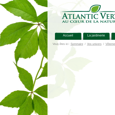
Accueil
La jardinerie
Vous êtes ici :
Sommaire
/
Vos univers
/
Vêteme